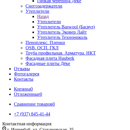
Гибкая черепица Дёке
Снегозадержатели
Утеплители
Назад
Утеплители
Утеплитель Baswool (Басвул)
Утеплитель Эковер Лайт
Утеплитель Технониколь
Пеноплекс. Пленки
OSB. ОСП. ГКЛ
Труба профильная. Арматура. НКТ
Фасадная плита Hauberk
Фасадные плиты Дёке
Отзывы
Фотогалерея
Контакты
Корзина
0
Отложенные
0
Сравнение товаров
0
+7 (937) 845-41-44
Контактная информация
г. Ишимбай, ул. Стахановская, 35