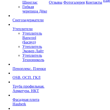
Ещ
Шинглас
Отзывы
Фотогалерея
Контакты
Гибкая
черепица Дёке
Снегозадержатели
Утеплители
Утеплитель
Baswool
(Басвул)
Утеплитель
Эковер Лайт
Утеплитель
Технониколь
Пеноплекс. Пленки
OSB. ОСП. ГКЛ
Труба профильная.
Арматура. НКТ
Фасадная плита
Hauberk