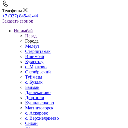
Телефоны
+7 (937) 845-41-44
Заказать звонок
Ишимбай
Назад
Города
Мелеуз
Стерлитамак
Ишимбай
Кумертау
c. Мраково
Октябрьский
Туймазы
c. Буздяк
Баймак
Давлеканово
Дюртюли
Кушнаренково
Магнитогорск
с. Аскарово
с. Верхнеяркеево
Сибай