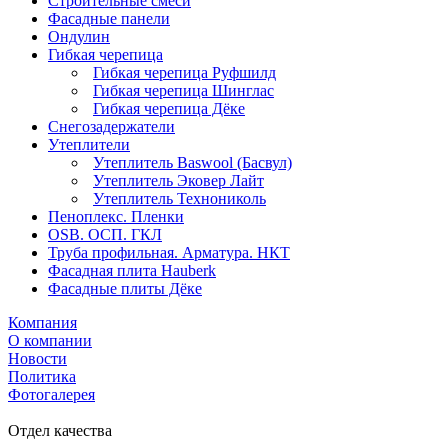
Строительные смеси
Фасадные панели
Ондулин
Гибкая черепица
Гибкая черепица Руфшилд
Гибкая черепица Шинглас
Гибкая черепица Дёке
Снегозадержатели
Утеплители
Утеплитель Baswool (Басвул)
Утеплитель Эковер Лайт
Утеплитель Технониколь
Пеноплекс. Пленки
OSB. ОСП. ГКЛ
Труба профильная. Арматура. НКТ
Фасадная плита Hauberk
Фасадные плиты Дёке
Компания
О компании
Новости
Политика
Фотогалерея
Отдел качества