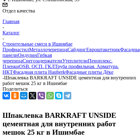
Отдел качества
Главная
-
Каталог
-
Строительные смеси в Ишимбае
Профнастил
Металлочерепица
Сайдинг
Евроштакетник
Фасадны
панели
Ондулин
Гибкая
черепица
Снегозадержатели
Утеплители
Пеноплекс.
Пленки
OSB. ОСП. ГКЛ
Труба профильная. Арматура.
НКТ
Фасадная плита Hauberk
Фасадные плиты Дёке
-
Шпаклевка BARKRAFT UNSIDE цементная для внутренних
работ мешок 25 кг в Ишимбае
Поделиться
Шпаклевка BARKRAFT UNSIDE
цементная для внутренних работ
мешок 25 кг в Ишимбае