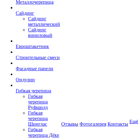
Металлочерепица
Сайдинг
Сайдинг
металлический
Сайдинг
виниловый
Евроштакетник
Строительные смеси
Фасадные панели
Ондулин
Гибкая черепица
Гибкая
черепица
Руфшилд
Гибкая
черепица
Ещ
Шинглас
Отзывы
Фотогалерея
Контакты
Гибкая
черепица Дёке