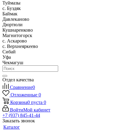
Туймазы
c. Буздяк
Баймак
Давлеканово
Дюртюли
Кушнаренково
Магнитогорск
с. Аскарово
с. Верхнеяркеево
Сибай
Уфа
Чекмагуш
Отдел качества
Сравнение
0
Отложенные
0
Корзина
0
пуста
0
Войти
Мой кабинет
+7 (937) 845-41-44
Заказать звонок
Каталог