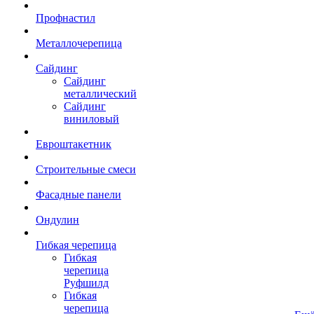
Профнастил
Металлочерепица
Сайдинг
Сайдинг
металлический
Сайдинг
виниловый
Евроштакетник
Строительные смеси
Фасадные панели
Ондулин
Гибкая черепица
Гибкая
черепица
Руфшилд
Гибкая
черепица