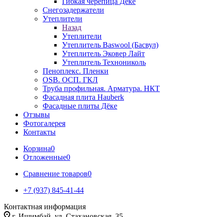
Гибкая черепица Дёке
Снегозадержатели
Утеплители
Назад
Утеплители
Утеплитель Baswool (Басвул)
Утеплитель Эковер Лайт
Утеплитель Технониколь
Пеноплекс. Пленки
OSB. ОСП. ГКЛ
Труба профильная. Арматура. НКТ
Фасадная плита Hauberk
Фасадные плиты Дёке
Отзывы
Фотогалерея
Контакты
Корзина
0
Отложенные
0
Сравнение товаров
0
+7 (937) 845-41-44
Контактная информация
г. Ишимбай, ул. Стахановская, 35