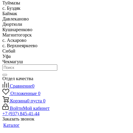
Туймазы
c. Буздяк
Баймак
Давлеканово
Дюртюли
Кушнаренково
Магнитогорск
с. Аскарово
с. Верхнеяркеево
Сибай
Уфа
Чекмагуш
Отдел качества
Сравнение
0
Отложенные
0
Корзина
0
пуста
0
Войти
Мой кабинет
+7 (937) 845-41-44
Заказать звонок
Каталог