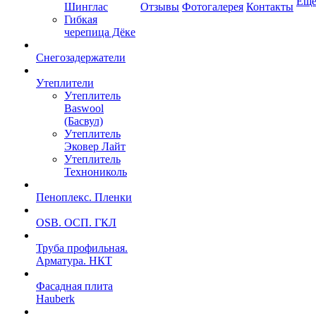
Ещ
Шинглас
Отзывы
Фотогалерея
Контакты
Гибкая
черепица Дёке
Снегозадержатели
Утеплители
Утеплитель
Baswool
(Басвул)
Утеплитель
Эковер Лайт
Утеплитель
Технониколь
Пеноплекс. Пленки
OSB. ОСП. ГКЛ
Труба профильная.
Арматура. НКТ
Фасадная плита
Hauberk