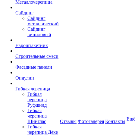
Металлочерепица
Сайдинг
Сайдинг
металлический
Сайдинг
виниловый
Евроштакетник
Строительные смеси
Фасадные панели
Ондулин
Гибкая черепица
Гибкая
черепица
Руфшилд
Гибкая
черепица
Ещ
Шинглас
Отзывы
Фотогалерея
Контакты
Гибкая
черепица Дёке