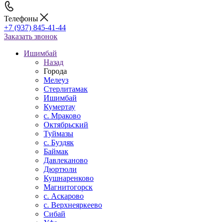
Телефоны
+7 (937) 845-41-44
Заказать звонок
Ишимбай
Назад
Города
Мелеуз
Стерлитамак
Ишимбай
Кумертау
c. Мраково
Октябрьский
Туймазы
c. Буздяк
Баймак
Давлеканово
Дюртюли
Кушнаренково
Магнитогорск
с. Аскарово
с. Верхнеяркеево
Сибай