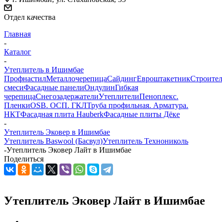
Отдел качества
Главная
-
Каталог
-
Утеплитель в Ишимбае
Профнастил
Металлочерепица
Сайдинг
Евроштакетник
Строите
смеси
Фасадные панели
Ондулин
Гибкая
черепица
Снегозадержатели
Утеплители
Пеноплекс.
Пленки
OSB. ОСП. ГКЛ
Труба профильная. Арматура.
НКТ
Фасадная плита Hauberk
Фасадные плиты Дёке
-
Утеплитель Эковер в Ишимбае
Утеплитель Baswool (Басвул)
Утеплитель Технониколь
-
Утеплитель Эковер Лайт в Ишимбае
Поделиться
Утеплитель Эковер Лайт в Ишимбае