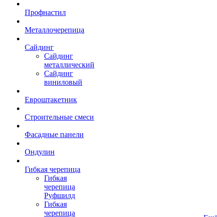
Профнастил
Металлочерепица
Сайдинг
Сайдинг
металлический
Сайдинг
виниловый
Евроштакетник
Строительные смеси
Фасадные панели
Ондулин
Гибкая черепица
Гибкая
черепица
Руфшилд
Гибкая
черепица