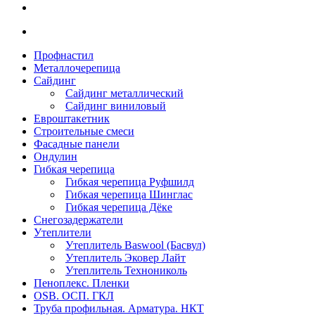
Профнастил
Металлочерепица
Сайдинг
Сайдинг металлический
Сайдинг виниловый
Евроштакетник
Строительные смеси
Фасадные панели
Ондулин
Гибкая черепица
Гибкая черепица Руфшилд
Гибкая черепица Шинглас
Гибкая черепица Дёке
Снегозадержатели
Утеплители
Утеплитель Baswool (Басвул)
Утеплитель Эковер Лайт
Утеплитель Технониколь
Пеноплекс. Пленки
OSB. ОСП. ГКЛ
Труба профильная. Арматура. НКТ