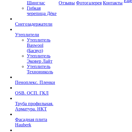
Ещ
Шинглас
Отзывы
Фотогалерея
Контакты
Гибкая
черепица Дёке
Снегозадержатели
Утеплители
Утеплитель
Baswool
(Басвул)
Утеплитель
Эковер Лайт
Утеплитель
Технониколь
Пеноплекс. Пленки
OSB. ОСП. ГКЛ
Труба профильная.
Арматура. НКТ
Фасадная плита
Hauberk