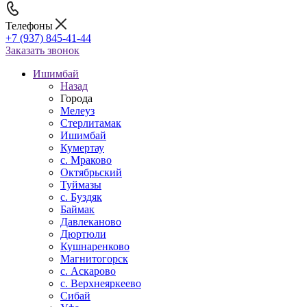
Телефоны
+7 (937) 845-41-44
Заказать звонок
Ишимбай
Назад
Города
Мелеуз
Стерлитамак
Ишимбай
Кумертау
c. Мраково
Октябрьский
Туймазы
c. Буздяк
Баймак
Давлеканово
Дюртюли
Кушнаренково
Магнитогорск
с. Аскарово
с. Верхнеяркеево
Сибай