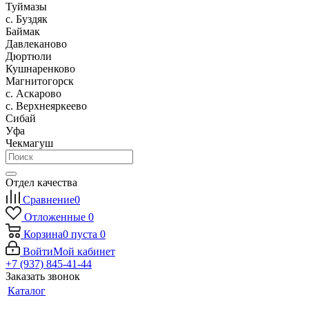
Туймазы
c. Буздяк
Баймак
Давлеканово
Дюртюли
Кушнаренково
Магнитогорск
с. Аскарово
с. Верхнеяркеево
Сибай
Уфа
Чекмагуш
Отдел качества
Сравнение
0
Отложенные
0
Корзина
0
пуста
0
Войти
Мой кабинет
+7 (937) 845-41-44
Заказать звонок
Каталог