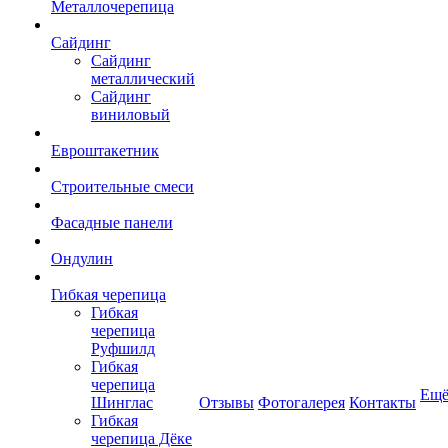
Металлочерепица
Сайдинг
Сайдинг
металлический
Сайдинг
виниловый
Евроштакетник
Строительные смеси
Фасадные панели
Ондулин
Гибкая черепица
Гибкая
черепица
Руфшилд
Гибкая
черепица
Ещ
Шинглас
Отзывы
Фотогалерея
Контакты
Гибкая
черепица Дёке