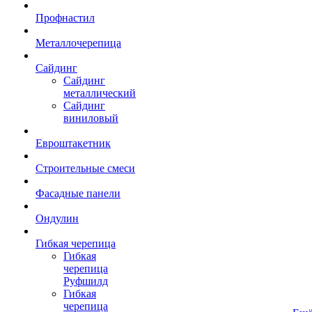
Профнастил
Металлочерепица
Сайдинг
Сайдинг
металлический
Сайдинг
виниловый
Евроштакетник
Строительные смеси
Фасадные панели
Ондулин
Гибкая черепица
Гибкая
черепица
Руфшилд
Гибкая
черепица