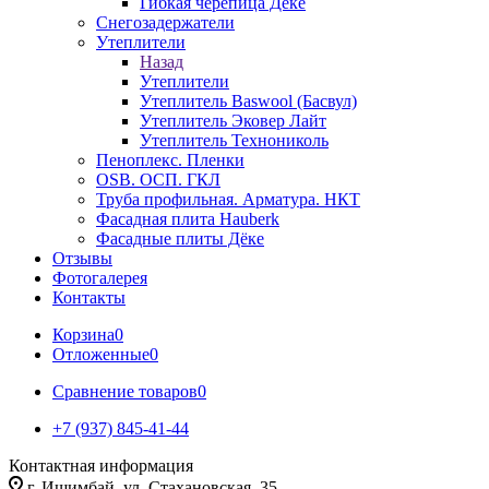
Гибкая черепица Дёке
Снегозадержатели
Утеплители
Назад
Утеплители
Утеплитель Baswool (Басвул)
Утеплитель Эковер Лайт
Утеплитель Технониколь
Пеноплекс. Пленки
OSB. ОСП. ГКЛ
Труба профильная. Арматура. НКТ
Фасадная плита Hauberk
Фасадные плиты Дёке
Отзывы
Фотогалерея
Контакты
Корзина
0
Отложенные
0
Сравнение товаров
0
+7 (937) 845-41-44
Контактная информация
г. Ишимбай, ул. Стахановская, 35