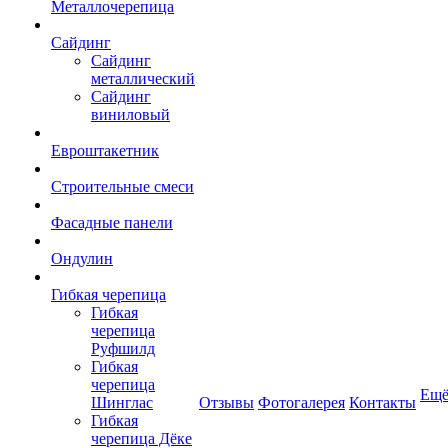
Металлочерепица
Сайдинг
Сайдинг
металлический
Сайдинг
виниловый
Евроштакетник
Строительные смеси
Фасадные панели
Ондулин
Гибкая черепица
Гибкая
черепица
Руфшилд
Гибкая
черепица
Ещ
Шинглас
Отзывы
Фотогалерея
Контакты
Гибкая
черепица Дёке