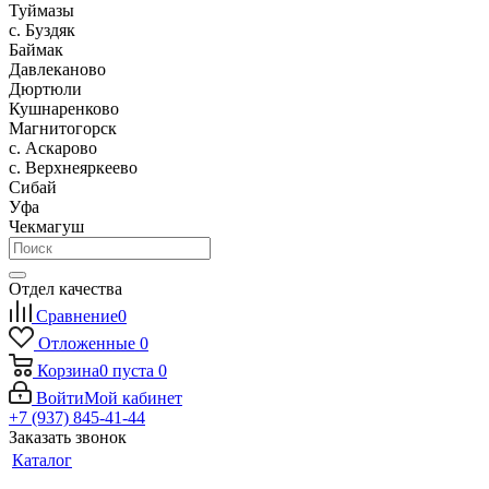
Туймазы
c. Буздяк
Баймак
Давлеканово
Дюртюли
Кушнаренково
Магнитогорск
с. Аскарово
с. Верхнеяркеево
Сибай
Уфа
Чекмагуш
Отдел качества
Сравнение
0
Отложенные
0
Корзина
0
пуста
0
Войти
Мой кабинет
+7 (937) 845-41-44
Заказать звонок
Каталог