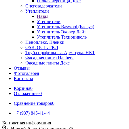
Гибкая черепица Дёке
Снегозадержатели
Утеплители
Назад
Утеплители
Утеплитель Baswool (Басвул)
Утеплитель Эковер Лайт
Утеплитель Технониколь
Пеноплекс. Пленки
OSB. ОСП. ГКЛ
Труба профильная. Арматура. НКТ
Фасадная плита Hauberk
Фасадные плиты Дёке
Отзывы
Фотогалерея
Контакты
Корзина
0
Отложенные
0
Сравнение товаров
0
+7 (937) 845-41-44
Контактная информация
г. Ишимбай, ул. Стахановская, 35