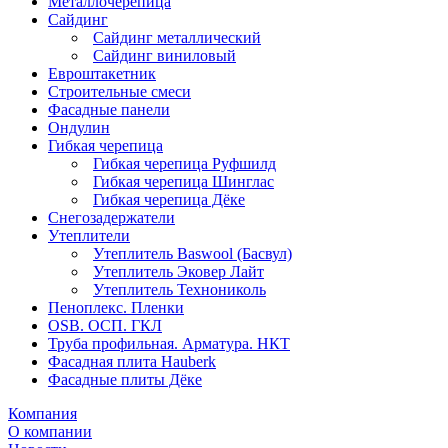
Металлочерепица
Сайдинг
Сайдинг металлический
Сайдинг виниловый
Евроштакетник
Строительные смеси
Фасадные панели
Ондулин
Гибкая черепица
Гибкая черепица Руфшилд
Гибкая черепица Шинглас
Гибкая черепица Дёке
Снегозадержатели
Утеплители
Утеплитель Baswool (Басвул)
Утеплитель Эковер Лайт
Утеплитель Технониколь
Пеноплекс. Пленки
OSB. ОСП. ГКЛ
Труба профильная. Арматура. НКТ
Фасадная плита Hauberk
Фасадные плиты Дёке
Компания
О компании