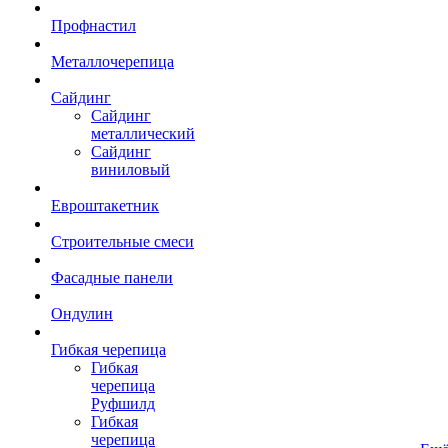
Профнастил
Металлочерепица
Сайдинг
Сайдинг
металлический
Сайдинг
виниловый
Евроштакетник
Строительные смеси
Фасадные панели
Ондулин
Гибкая черепица
Гибкая
черепица
Руфшилд
Гибкая
черепица