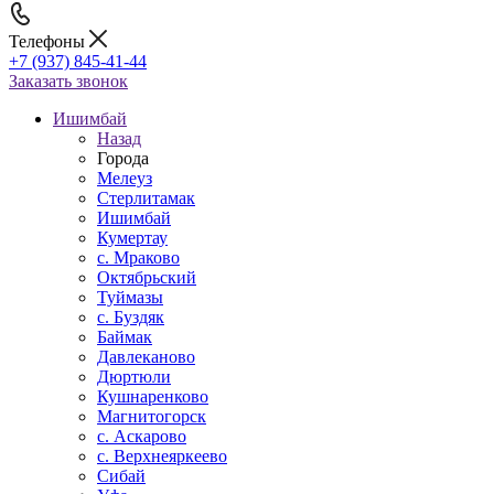
Телефоны
+7 (937) 845-41-44
Заказать звонок
Ишимбай
Назад
Города
Мелеуз
Стерлитамак
Ишимбай
Кумертау
c. Мраково
Октябрьский
Туймазы
c. Буздяк
Баймак
Давлеканово
Дюртюли
Кушнаренково
Магнитогорск
с. Аскарово
с. Верхнеяркеево
Сибай