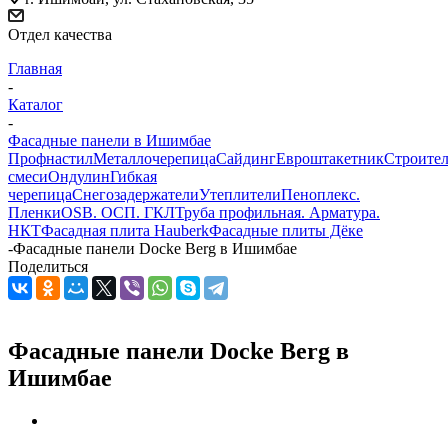
Отдел качества
Главная
-
Каталог
-
Фасадные панели в Ишимбае
Профнастил
Металлочерепица
Сайдинг
Евроштакетник
Строите
смеси
Ондулин
Гибкая
черепица
Снегозадержатели
Утеплители
Пеноплекс.
Пленки
OSB. ОСП. ГКЛ
Труба профильная. Арматура.
НКТ
Фасадная плита Hauberk
Фасадные плиты Дёке
-
Фасадные панели Dockе Berg в Ишимбае
Поделиться
Фасадные панели Dockе Berg в
Ишимбае