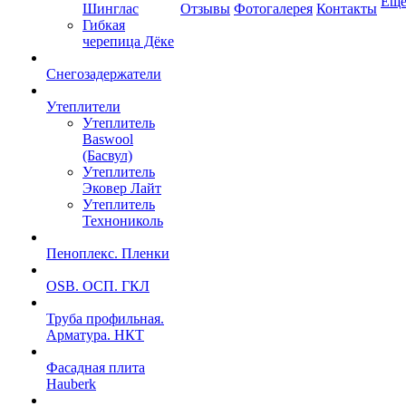
Ещ
Шинглас
Отзывы
Фотогалерея
Контакты
Гибкая
черепица Дёке
Снегозадержатели
Утеплители
Утеплитель
Baswool
(Басвул)
Утеплитель
Эковер Лайт
Утеплитель
Технониколь
Пеноплекс. Пленки
OSB. ОСП. ГКЛ
Труба профильная.
Арматура. НКТ
Фасадная плита
Hauberk