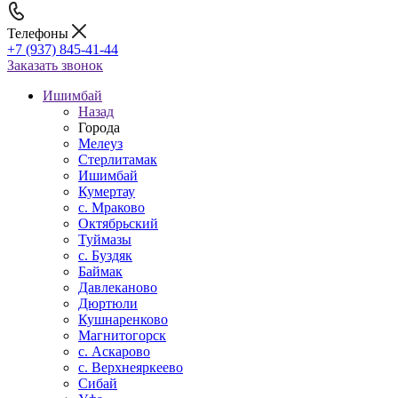
Телефоны
+7 (937) 845-41-44
Заказать звонок
Ишимбай
Назад
Города
Мелеуз
Стерлитамак
Ишимбай
Кумертау
c. Мраково
Октябрьский
Туймазы
c. Буздяк
Баймак
Давлеканово
Дюртюли
Кушнаренково
Магнитогорск
с. Аскарово
с. Верхнеяркеево
Сибай