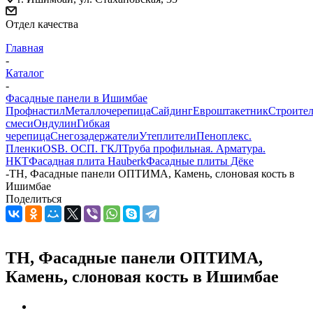
Отдел качества
Главная
-
Каталог
-
Фасадные панели в Ишимбае
Профнастил
Металлочерепица
Сайдинг
Евроштакетник
Строите
смеси
Ондулин
Гибкая
черепица
Снегозадержатели
Утеплители
Пеноплекс.
Пленки
OSB. ОСП. ГКЛ
Труба профильная. Арматура.
НКТ
Фасадная плита Hauberk
Фасадные плиты Дёке
-
ТН, Фасадные панели ОПТИМА, Камень, слоновая кость в
Ишимбае
Поделиться
ТН, Фасадные панели ОПТИМА,
Камень, слоновая кость в Ишимбае