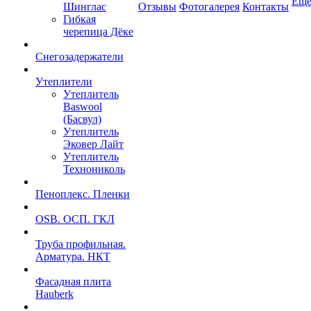
Ещ
Шинглас
Отзывы
Фотогалерея
Контакты
Гибкая
черепица Дёке
Снегозадержатели
Утеплители
Утеплитель
Baswool
(Басвул)
Утеплитель
Эковер Лайт
Утеплитель
Технониколь
Пеноплекс. Пленки
OSB. ОСП. ГКЛ
Труба профильная.
Арматура. НКТ
Фасадная плита
Hauberk