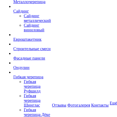
Металлочерепица
Сайдинг
Сайдинг
металлический
Сайдинг
виниловый
Евроштакетник
Строительные смеси
Фасадные панели
Ондулин
Гибкая черепица
Гибкая
черепица
Руфшилд
Гибкая
черепица
Ещ
Шинглас
Отзывы
Фотогалерея
Контакты
Гибкая
черепица Дёке