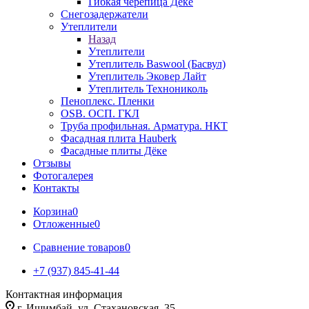
Гибкая черепица Дёке
Снегозадержатели
Утеплители
Назад
Утеплители
Утеплитель Baswool (Басвул)
Утеплитель Эковер Лайт
Утеплитель Технониколь
Пеноплекс. Пленки
OSB. ОСП. ГКЛ
Труба профильная. Арматура. НКТ
Фасадная плита Hauberk
Фасадные плиты Дёке
Отзывы
Фотогалерея
Контакты
Корзина
0
Отложенные
0
Сравнение товаров
0
+7 (937) 845-41-44
Контактная информация
г. Ишимбай, ул. Стахановская, 35