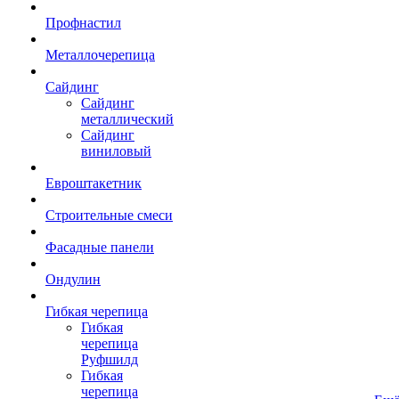
Профнастил
Металлочерепица
Сайдинг
Сайдинг
металлический
Сайдинг
виниловый
Евроштакетник
Строительные смеси
Фасадные панели
Ондулин
Гибкая черепица
Гибкая
черепица
Руфшилд
Гибкая
черепица