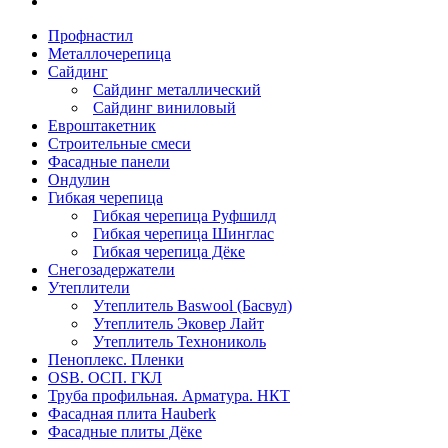
Профнастил
Металлочерепица
Сайдинг
Сайдинг металлический
Сайдинг виниловый
Евроштакетник
Строительные смеси
Фасадные панели
Ондулин
Гибкая черепица
Гибкая черепица Руфшилд
Гибкая черепица Шинглас
Гибкая черепица Дёке
Снегозадержатели
Утеплители
Утеплитель Baswool (Басвул)
Утеплитель Эковер Лайт
Утеплитель Технониколь
Пеноплекс. Пленки
OSB. ОСП. ГКЛ
Труба профильная. Арматура. НКТ
Фасадная плита Hauberk
Фасадные плиты Дёке