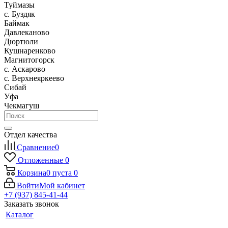
Туймазы
c. Буздяк
Баймак
Давлеканово
Дюртюли
Кушнаренково
Магнитогорск
с. Аскарово
с. Верхнеяркеево
Сибай
Уфа
Чекмагуш
Отдел качества
Сравнение
0
Отложенные
0
Корзина
0
пуста
0
Войти
Мой кабинет
+7 (937) 845-41-44
Заказать звонок
Каталог