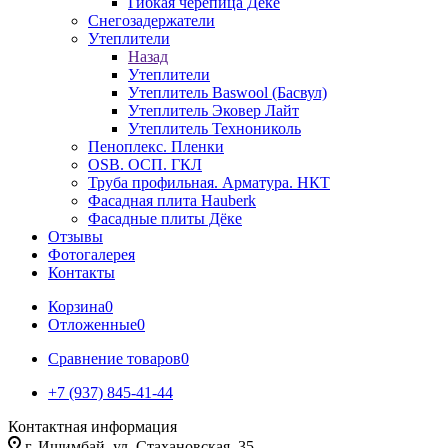
Гибкая черепица Дёке
Снегозадержатели
Утеплители
Назад
Утеплители
Утеплитель Baswool (Басвул)
Утеплитель Эковер Лайт
Утеплитель Технониколь
Пеноплекс. Пленки
OSB. ОСП. ГКЛ
Труба профильная. Арматура. НКТ
Фасадная плита Hauberk
Фасадные плиты Дёке
Отзывы
Фотогалерея
Контакты
Корзина
0
Отложенные
0
Сравнение товаров
0
+7 (937) 845-41-44
Контактная информация
г. Ишимбай, ул. Стахановская, 35