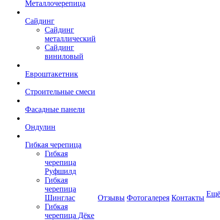
Металлочерепица
Сайдинг
Сайдинг
металлический
Сайдинг
виниловый
Евроштакетник
Строительные смеси
Фасадные панели
Ондулин
Гибкая черепица
Гибкая
черепица
Руфшилд
Гибкая
черепица
Ещ
Шинглас
Отзывы
Фотогалерея
Контакты
Гибкая
черепица Дёке