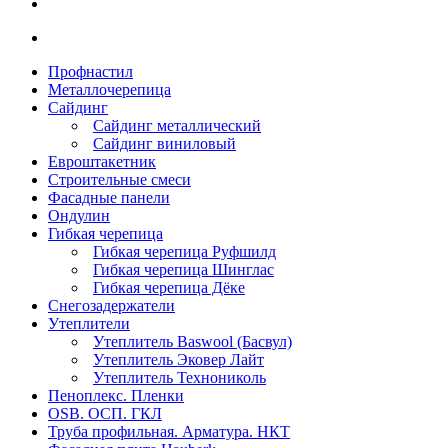
Профнастил
Металлочерепица
Сайдинг
Сайдинг металлический
Сайдинг виниловый
Евроштакетник
Строительные смеси
Фасадные панели
Ондулин
Гибкая черепица
Гибкая черепица Руфшилд
Гибкая черепица Шинглас
Гибкая черепица Дёке
Снегозадержатели
Утеплители
Утеплитель Baswool (Басвул)
Утеплитель Эковер Лайт
Утеплитель Технониколь
Пеноплекс. Пленки
OSB. ОСП. ГКЛ
Труба профильная. Арматура. НКТ