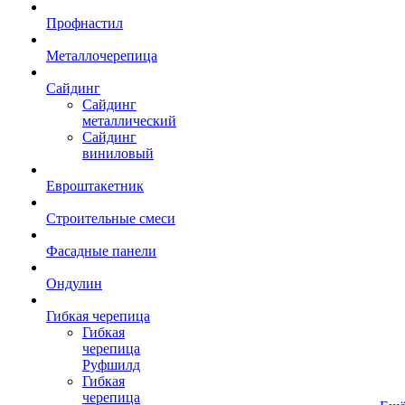
Профнастил
Металлочерепица
Сайдинг
Сайдинг
металлический
Сайдинг
виниловый
Евроштакетник
Строительные смеси
Фасадные панели
Ондулин
Гибкая черепица
Гибкая
черепица
Руфшилд
Гибкая
черепица