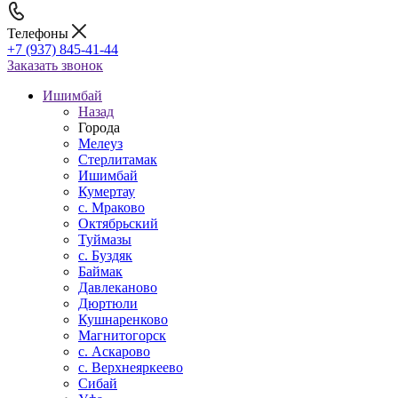
Телефоны
+7 (937) 845-41-44
Заказать звонок
Ишимбай
Назад
Города
Мелеуз
Стерлитамак
Ишимбай
Кумертау
c. Мраково
Октябрьский
Туймазы
c. Буздяк
Баймак
Давлеканово
Дюртюли
Кушнаренково
Магнитогорск
с. Аскарово
с. Верхнеяркеево
Сибай