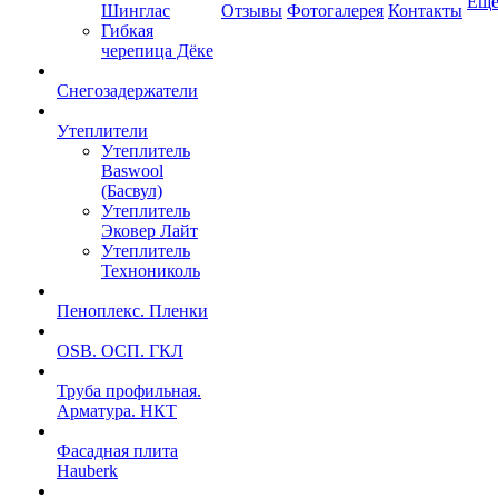
Ещ
Шинглас
Отзывы
Фотогалерея
Контакты
Гибкая
черепица Дёке
Снегозадержатели
Утеплители
Утеплитель
Baswool
(Басвул)
Утеплитель
Эковер Лайт
Утеплитель
Технониколь
Пеноплекс. Пленки
OSB. ОСП. ГКЛ
Труба профильная.
Арматура. НКТ
Фасадная плита
Hauberk