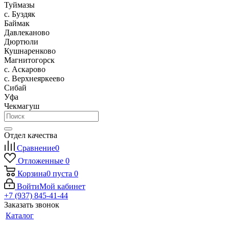
Туймазы
c. Буздяк
Баймак
Давлеканово
Дюртюли
Кушнаренково
Магнитогорск
с. Аскарово
с. Верхнеяркеево
Сибай
Уфа
Чекмагуш
Отдел качества
Сравнение
0
Отложенные
0
Корзина
0
пуста
0
Войти
Мой кабинет
+7 (937) 845-41-44
Заказать звонок
Каталог