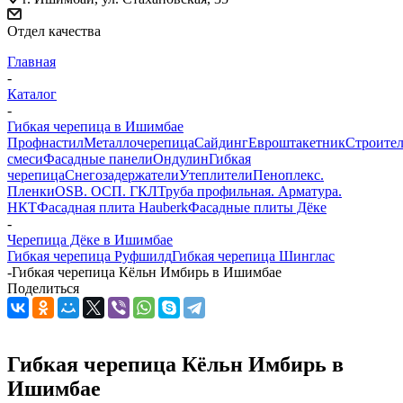
Отдел качества
Главная
-
Каталог
-
Гибкая черепица в Ишимбае
Профнастил
Металлочерепица
Сайдинг
Евроштакетник
Строите
смеси
Фасадные панели
Ондулин
Гибкая
черепица
Снегозадержатели
Утеплители
Пеноплекс.
Пленки
OSB. ОСП. ГКЛ
Труба профильная. Арматура.
НКТ
Фасадная плита Hauberk
Фасадные плиты Дёке
-
Черепица Дёке в Ишимбае
Гибкая черепица Руфшилд
Гибкая черепица Шинглас
-
Гибкая черепица Кёльн Имбирь в Ишимбае
Поделиться
Гибкая черепица Кёльн Имбирь в
Ишимбае