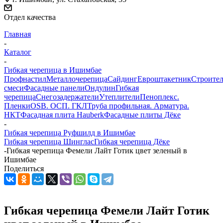
Отдел качества
Главная
-
Каталог
-
Гибкая черепица в Ишимбае
Профнастил
Металлочерепица
Сайдинг
Евроштакетник
Строите
смеси
Фасадные панели
Ондулин
Гибкая
черепица
Снегозадержатели
Утеплители
Пеноплекс.
Пленки
OSB. ОСП. ГКЛ
Труба профильная. Арматура.
НКТ
Фасадная плита Hauberk
Фасадные плиты Дёке
-
Гибкая черепица Руфшилд в Ишимбае
Гибкая черепица Шинглас
Гибкая черепица Дёке
-
Гибкая черепица Фемели Лайт Готик цвет зеленый в
Ишимбае
Поделиться
Гибкая черепица Фемели Лайт Готик