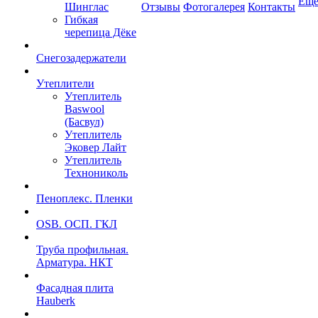
Ещ
Шинглас
Отзывы
Фотогалерея
Контакты
Гибкая
черепица Дёке
Снегозадержатели
Утеплители
Утеплитель
Baswool
(Басвул)
Утеплитель
Эковер Лайт
Утеплитель
Технониколь
Пеноплекс. Пленки
OSB. ОСП. ГКЛ
Труба профильная.
Арматура. НКТ
Фасадная плита
Hauberk