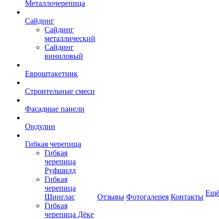
Металлочерепица
Сайдинг
Сайдинг
металлический
Сайдинг
виниловый
Евроштакетник
Строительные смеси
Фасадные панели
Ондулин
Гибкая черепица
Гибкая
черепица
Руфшилд
Гибкая
черепица
Ещ
Шинглас
Отзывы
Фотогалерея
Контакты
Гибкая
черепица Дёке