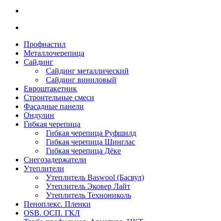
Профнастил
Металлочерепица
Сайдинг
Сайдинг металлический
Сайдинг виниловый
Евроштакетник
Строительные смеси
Фасадные панели
Ондулин
Гибкая черепица
Гибкая черепица Руфшилд
Гибкая черепица Шинглас
Гибкая черепица Дёке
Снегозадержатели
Утеплители
Утеплитель Baswool (Басвул)
Утеплитель Эковер Лайт
Утеплитель Технониколь
Пеноплекс. Пленки
OSB. ОСП. ГКЛ