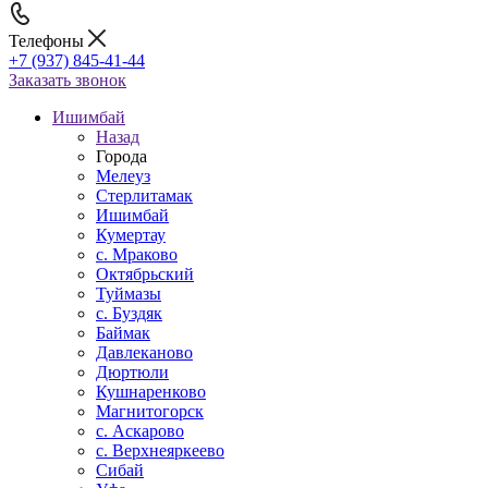
Телефоны
+7 (937) 845-41-44
Заказать звонок
Ишимбай
Назад
Города
Мелеуз
Стерлитамак
Ишимбай
Кумертау
c. Мраково
Октябрьский
Туймазы
c. Буздяк
Баймак
Давлеканово
Дюртюли
Кушнаренково
Магнитогорск
с. Аскарово
с. Верхнеяркеево
Сибай