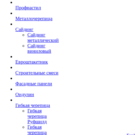
Профнастил
Металлочерепица
Сайдинг
Сайдинг
металлический
Сайдинг
виниловый
Евроштакетник
Строительные смеси
Фасадные панели
Ондулин
Гибкая черепица
Гибкая
черепица
Руфшилд
Гибкая
черепица