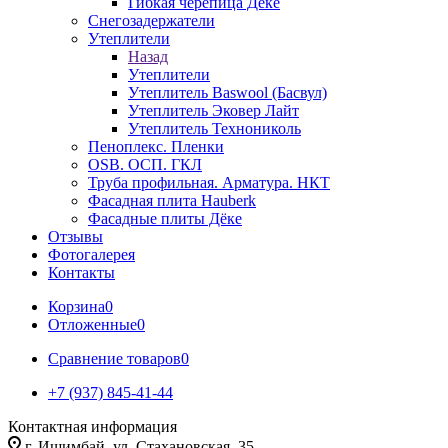
Гибкая черепица Дёке
Снегозадержатели
Утеплители
Назад
Утеплители
Утеплитель Baswool (Басвул)
Утеплитель Эковер Лайт
Утеплитель Технониколь
Пеноплекс. Пленки
OSB. ОСП. ГКЛ
Труба профильная. Арматура. НКТ
Фасадная плита Hauberk
Фасадные плиты Дёке
Отзывы
Фотогалерея
Контакты
Корзина
0
Отложенные
0
Сравнение товаров
0
+7 (937) 845-41-44
Контактная информация
г. Ишимбай, ул. Стахановская, 35