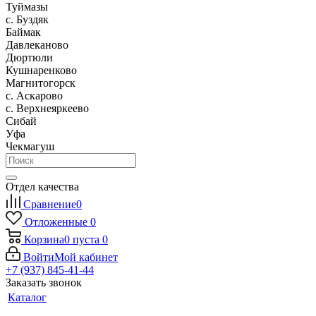
Туймазы
c. Буздяк
Баймак
Давлеканово
Дюртюли
Кушнаренково
Магнитогорск
с. Аскарово
с. Верхнеяркеево
Сибай
Уфа
Чекмагуш
Отдел качества
Сравнение
0
Отложенные
0
Корзина
0
пуста
0
Войти
Мой кабинет
+7 (937) 845-41-44
Заказать звонок
Каталог