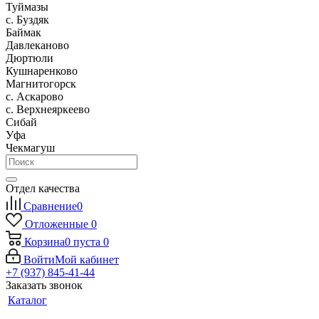
Туймазы
c. Буздяк
Баймак
Давлеканово
Дюртюли
Кушнаренково
Магнитогорск
с. Аскарово
с. Верхнеяркеево
Сибай
Уфа
Чекмагуш
Отдел качества
Сравнение
0
Отложенные
0
Корзина
0
пуста
0
Войти
Мой кабинет
+7 (937) 845-41-44
Заказать звонок
Каталог