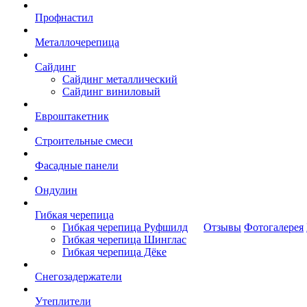
Профнастил
Металлочерепица
Сайдинг
Сайдинг металлический
Сайдинг виниловый
Евроштакетник
Строительные смеси
Фасадные панели
Ондулин
Гибкая черепица
Гибкая черепица Руфшилд
Отзывы
Фотогалерея
Гибкая черепица Шинглас
Гибкая черепица Дёке
Снегозадержатели
Утеплители