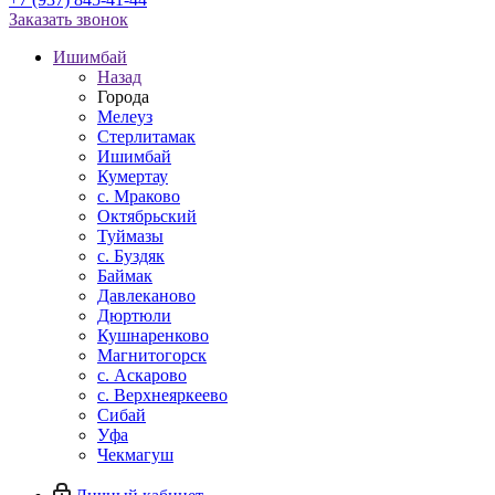
Заказать звонок
Ишимбай
Назад
Города
Мелеуз
Стерлитамак
Ишимбай
Кумертау
c. Мраково
Октябрьский
Туймазы
c. Буздяк
Баймак
Давлеканово
Дюртюли
Кушнаренково
Магнитогорск
с. Аскарово
с. Верхнеяркеево
Сибай
Уфа
Чекмагуш