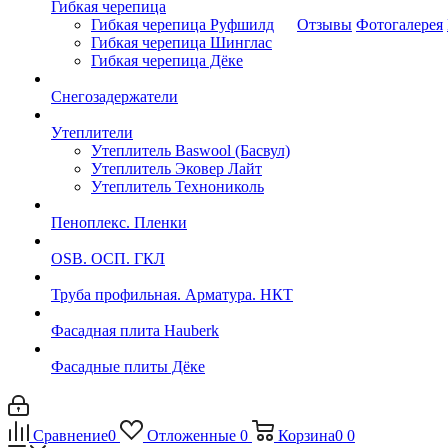
Гибкая черепица
Гибкая черепица Руфшилд
Отзывы
Фотогалерея
Гибкая черепица Шинглас
Гибкая черепица Дёке
Снегозадержатели
Утеплители
Утеплитель Baswool (Басвул)
Утеплитель Эковер Лайт
Утеплитель Технониколь
Пеноплекс. Пленки
OSB. ОСП. ГКЛ
Труба профильная. Арматура. НКТ
Фасадная плита Hauberk
Фасадные плиты Дёке
Сравнение
0
Отложенные
0
Корзина
0
0