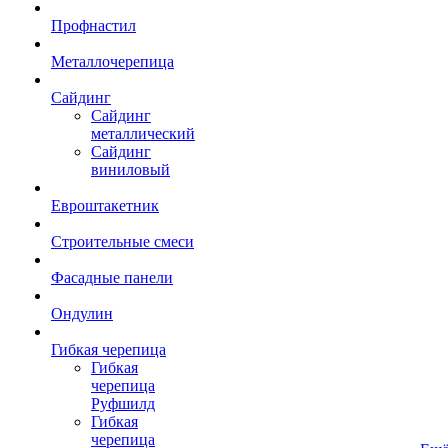
Профнастил
Металлочерепица
Сайдинг
Сайдинг
металлический
Сайдинг
виниловый
Евроштакетник
Строительные смеси
Фасадные панели
Ондулин
Гибкая черепица
Гибкая
черепица
Руфшилд
Гибкая
черепица