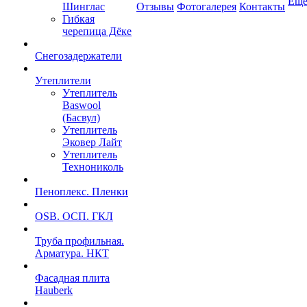
Ещ
Шинглас
Отзывы
Фотогалерея
Контакты
Гибкая
черепица Дёке
Снегозадержатели
Утеплители
Утеплитель
Baswool
(Басвул)
Утеплитель
Эковер Лайт
Утеплитель
Технониколь
Пеноплекс. Пленки
OSB. ОСП. ГКЛ
Труба профильная.
Арматура. НКТ
Фасадная плита
Hauberk