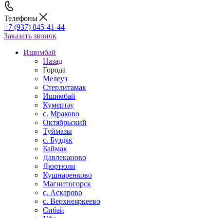
Телефоны
+7 (937) 845-41-44
Заказать звонок
Ишимбай
Назад
Города
Мелеуз
Стерлитамак
Ишимбай
Кумертау
c. Мраково
Октябрьский
Туймазы
c. Буздяк
Баймак
Давлеканово
Дюртюли
Кушнаренково
Магнитогорск
с. Аскарово
с. Верхнеяркеево
Сибай