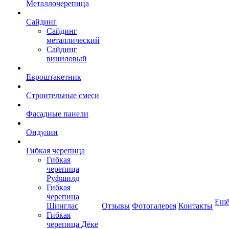
Металлочерепица
Сайдинг
Сайдинг
металлический
Сайдинг
виниловый
Евроштакетник
Строительные смеси
Фасадные панели
Ондулин
Гибкая черепица
Гибкая
черепица
Руфшилд
Гибкая
черепица
Ещ
Шинглас
Отзывы
Фотогалерея
Контакты
Гибкая
черепица Дёке