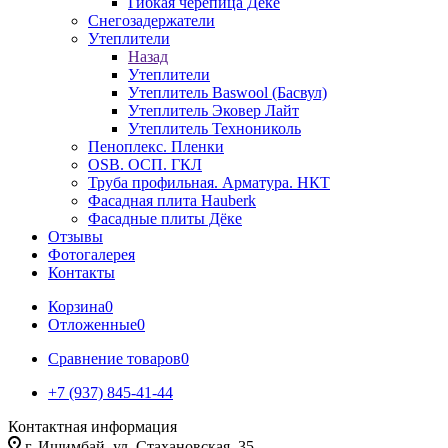
Гибкая черепица Дёке
Снегозадержатели
Утеплители
Назад
Утеплители
Утеплитель Baswool (Басвул)
Утеплитель Эковер Лайт
Утеплитель Технониколь
Пеноплекс. Пленки
OSB. ОСП. ГКЛ
Труба профильная. Арматура. НКТ
Фасадная плита Hauberk
Фасадные плиты Дёке
Отзывы
Фотогалерея
Контакты
Корзина
0
Отложенные
0
Сравнение товаров
0
+7 (937) 845-41-44
Контактная информация
г. Ишимбай, ул. Стахановская, 35