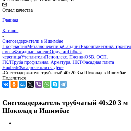
Отдел качества
Главная
-
Каталог
-
Снегозадержатели в Ишимбае
Профнастил
Металлочерепица
Сайдинг
Евроштакетник
Строите
смеси
Фасадные панели
Ондулин
Гибкая
черепица
Утеплители
Пеноплекс. Пленки
OSB. ОСП.
ГКЛ
Труба профильная. Арматура. НКТ
Фасадная плита
Hauberk
Фасадные плиты Дёке
-
Снегозадержатель трубчатый 40х20 3 м Шоколад в Ишимбае
Поделиться
Снегозадержатель трубчатый 40х20 3 м
Шоколад в Ишимбае