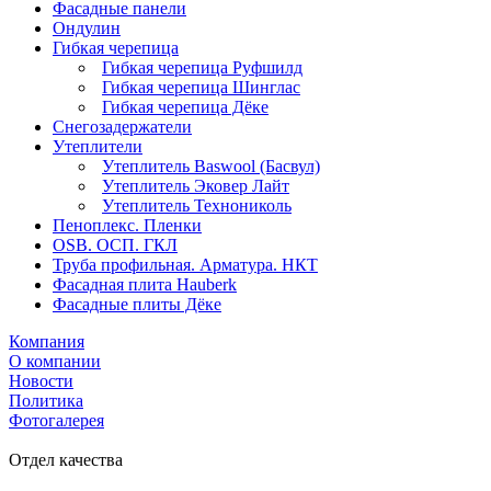
Фасадные панели
Ондулин
Гибкая черепица
Гибкая черепица Руфшилд
Гибкая черепица Шинглас
Гибкая черепица Дёке
Снегозадержатели
Утеплители
Утеплитель Baswool (Басвул)
Утеплитель Эковер Лайт
Утеплитель Технониколь
Пеноплекс. Пленки
OSB. ОСП. ГКЛ
Труба профильная. Арматура. НКТ
Фасадная плита Hauberk
Фасадные плиты Дёке
Компания
О компании
Новости
Политика
Фотогалерея
Отдел качества