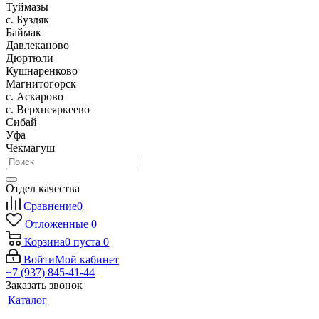
Туймазы
c. Буздяк
Баймак
Давлеканово
Дюртюли
Кушнаренково
Магнитогорск
с. Аскарово
с. Верхнеяркеево
Сибай
Уфа
Чекмагуш
Отдел качества
Сравнение
0
Отложенные
0
Корзина
0
пуста
0
Войти
Мой кабинет
+7 (937) 845-41-44
Заказать звонок
Каталог