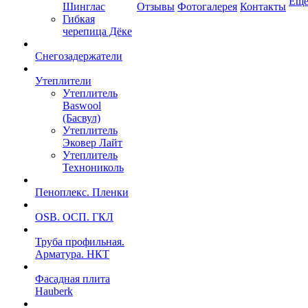
Ещ
Шинглас
Отзывы
Фотогалерея
Контакты
Гибкая
черепица Дёке
Снегозадержатели
Утеплители
Утеплитель
Baswool
(Басвул)
Утеплитель
Эковер Лайт
Утеплитель
Технониколь
Пеноплекс. Пленки
OSB. ОСП. ГКЛ
Труба профильная.
Арматура. НКТ
Фасадная плита
Hauberk