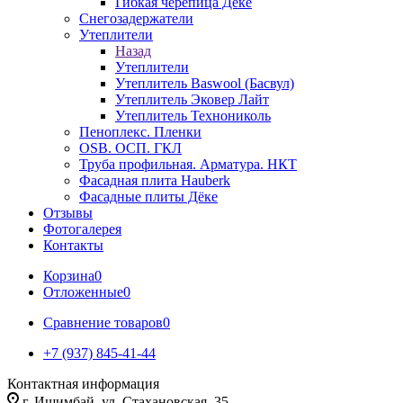
Гибкая черепица Дёке
Снегозадержатели
Утеплители
Назад
Утеплители
Утеплитель Baswool (Басвул)
Утеплитель Эковер Лайт
Утеплитель Технониколь
Пеноплекс. Пленки
OSB. ОСП. ГКЛ
Труба профильная. Арматура. НКТ
Фасадная плита Hauberk
Фасадные плиты Дёке
Отзывы
Фотогалерея
Контакты
Корзина
0
Отложенные
0
Сравнение товаров
0
+7 (937) 845-41-44
Контактная информация
г. Ишимбай, ул. Стахановская, 35