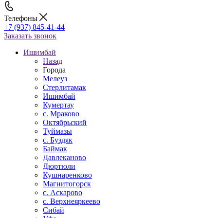
Телефоны
+7 (937) 845-41-44
Заказать звонок
Ишимбай
Назад
Города
Мелеуз
Стерлитамак
Ишимбай
Кумертау
c. Мраково
Октябрьский
Туймазы
c. Буздяк
Баймак
Давлеканово
Дюртюли
Кушнаренково
Магнитогорск
с. Аскарово
с. Верхнеяркеево
Сибай