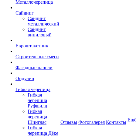
Металлочерепица
Сайдинг
Сайдинг
металлический
Сайдинг
виниловый
Евроштакетник
Строительные смеси
Фасадные панели
Ондулин
Гибкая черепица
Гибкая
черепица
Руфшилд
Гибкая
черепица
Ещ
Шинглас
Отзывы
Фотогалерея
Контакты
Гибкая
черепица Дёке