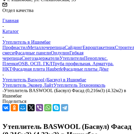
Отдел качества
Главная
-
Каталог
-
Утеплитель в Ишимбае
Профнастил
Металлочерепица
Сайдинг
Евроштакетник
Строите
смеси
Фасадные панели
Ондулин
Гибкая
черепица
Снегозадержатели
Утеплители
Пеноплекс.
Пленки
OSB. ОСП. ГКЛ
Труба профильная. Арматура.
НКТ
Фасадная плита Hauberk
Фасадные плиты Дёке
-
Утеплитель Baswool (Басвул) в Ишимбае
Утеплитель Эковер Лайт
Утеплитель Технониколь
-
Утеплитель BASWOOL (Басвул) Фасад (0,216м3) (4.32м2) в
Ишимбае
Поделиться
Утеплитель BASWOOL (Басвул) Фасад