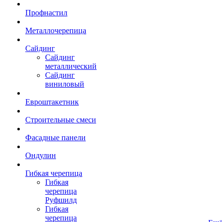
Профнастил
Металлочерепица
Сайдинг
Сайдинг
металлический
Сайдинг
виниловый
Евроштакетник
Строительные смеси
Фасадные панели
Ондулин
Гибкая черепица
Гибкая
черепица
Руфшилд
Гибкая
черепица