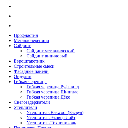
Профнастил
Металлочерепица
Сайдинг
Сайдинг металлический
Сайдинг виниловый
Евроштакетник
Строительные смеси
Фасадные панели
Ондулин
Гибкая черепица
Гибкая черепица Руфшилд
Гибкая черепица Шинглас
Гибкая черепица Дёке
Снегозадержатели
Утеплители
Утеплитель Baswool (Басвул)
Утеплитель Эковер Лайт
Утеплитель Технониколь
Пеноплекс. Пленки