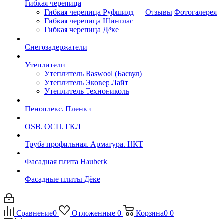
Гибкая черепица
Гибкая черепица Руфшилд
Отзывы
Фотогалерея
Гибкая черепица Шинглас
Гибкая черепица Дёке
Снегозадержатели
Утеплители
Утеплитель Baswool (Басвул)
Утеплитель Эковер Лайт
Утеплитель Технониколь
Пеноплекс. Пленки
OSB. ОСП. ГКЛ
Труба профильная. Арматура. НКТ
Фасадная плита Hauberk
Фасадные плиты Дёке
Сравнение
0
Отложенные
0
Корзина
0
0