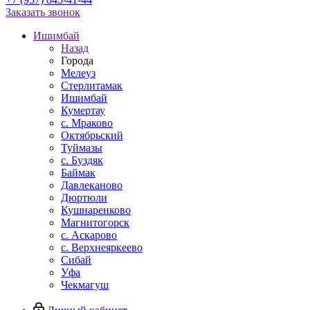
Заказать звонок
Ишимбай
Назад
Города
Мелеуз
Стерлитамак
Ишимбай
Кумертау
c. Мраково
Октябрьский
Туймазы
c. Буздяк
Баймак
Давлеканово
Дюртюли
Кушнаренково
Магнитогорск
с. Аскарово
с. Верхнеяркеево
Сибай
Уфа
Чекмагуш