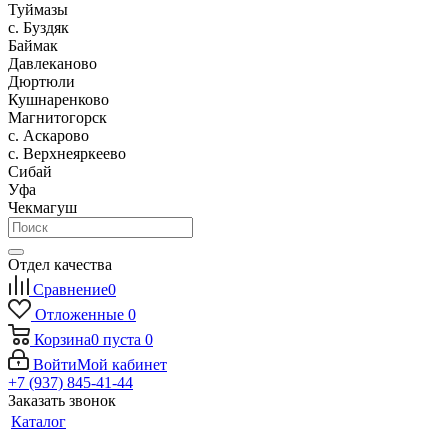
Туймазы
c. Буздяк
Баймак
Давлеканово
Дюртюли
Кушнаренково
Магнитогорск
с. Аскарово
с. Верхнеяркеево
Сибай
Уфа
Чекмагуш
Отдел качества
Сравнение
0
Отложенные
0
Корзина
0
пуста
0
Войти
Мой кабинет
+7 (937) 845-41-44
Заказать звонок
Каталог