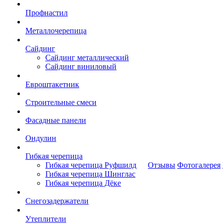
Профнастил
Металлочерепица
Сайдинг
Сайдинг металлический
Сайдинг виниловый
Евроштакетник
Строительные смеси
Фасадные панели
Ондулин
Гибкая черепица
Гибкая черепица Руфшилд
Отзывы
Фотогалерея
Гибкая черепица Шинглас
Гибкая черепица Дёке
Снегозадержатели
Утеплители